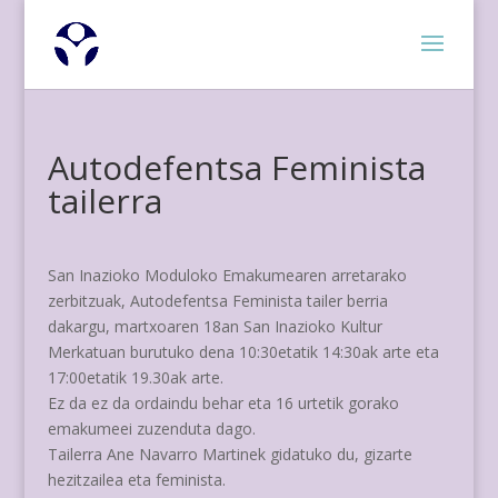
Autodefentsa Feminista
tailerra
San Inazioko Moduloko Emakumearen arretarako
zerbitzuak, Autodefentsa Feminista tailer berria
dakargu, martxoaren 18an San Inazioko Kultur
Merkatuan burutuko dena 10:30etatik 14:30ak arte eta
17:00etatik 19.30ak arte.
Ez da ez da ordaindu behar eta 16 urtetik gorako
emakumeei zuzenduta dago.
Tailerra Ane Navarro Martinek gidatuko du, gizarte
hezitzailea eta feminista.