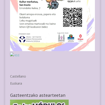
Castellano
Euskara
Gazteentzako astearteetan