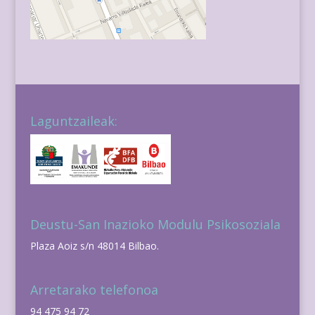
Laguntzaileak:
Deustu-San Inazioko Modulu Psikosoziala
Plaza Aoiz s/n 48014 Bilbao.
Arretarako telefonoa
94 475 94 72