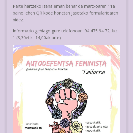
Parte hartzeko izena eman behar da martxoaren 11a
baino lehen QR kode honetan jasotako formularioaren
bidez.
Informazio gehiago gure telefonoan: 94 475 94 72, luz.
1 (8,30etik -14,00ak arte)