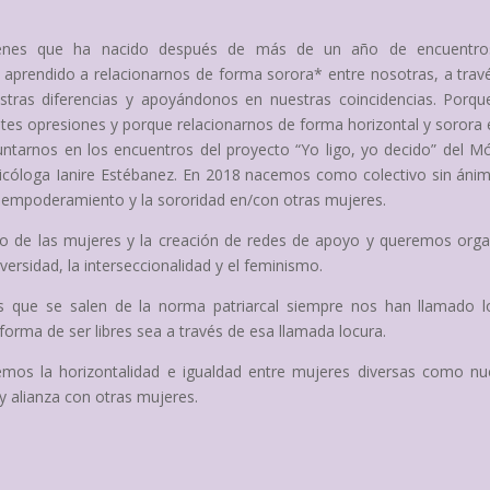
enes que ha nacido después de más de un año de encuentro
prendido a relacionarnos de forma sorora* entre nosotras, a trav
stras diferencias y apoyándonos en nuestras coincidencias. Porqu
ntes opresiones y porque relacionarnos de forma horizontal y sorora 
tarnos en los encuentros del proyecto “Yo ligo, yo decido” del M
sicóloga Ianire Estébanez. En 2018 nacemos como colectivo sin áni
el empoderamiento y la sororidad en/con otras mujeres.
to de las mujeres y la creación de redes de apoyo y queremos orga
ersidad, la interseccionalidad y el feminismo.
s que se salen de la norma patriarcal siempre nos han llamado l
orma de ser libres sea a través de esa llamada locura.
mos la horizontalidad e igualdad entre mujeres diversas como nu
 alianza con otras mujeres.