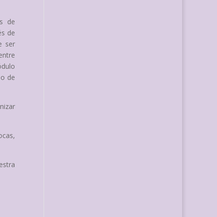
s de
és de
e ser
entre
ódulo
mo de
nizar
ocas,
estra