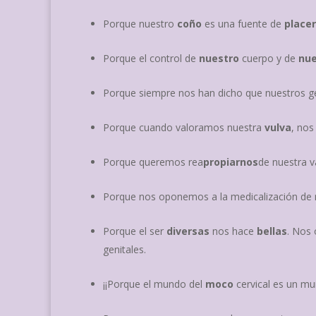
Porque nuestro
coño
es una fuente de
place
Porque el control de
nuestro
cuerpo y de
nu
Porque siempre nos han dicho que nuestros gen
Porque cuando valoramos nuestra
vulva
, nos
Porque queremos rea
propiarnos
de nuestra va
Porque nos oponemos a la medicalización de
Porque el ser
diversas
nos hace
bellas
. Nos 
genitales.
¡¡Porque el mundo del
moco
cervical es un m