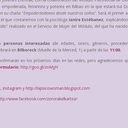
a, empoderada, feminista y potente en Bilbao en la que estará Isa D
on su charla “
Empoderándonos desde nuestros coños
”. Será el primer 
n el que contaremos con la psicóloga
Ianire Estébanez
, explicándon
ecido” realizado en el Servicio de Mujer del Módulo, del que ha nacido
s personas interesadas
(de edades, sexos, géneros, proceden
lebrará en
Bilborock
(Muelle de la Merced, 1) a partir de las
11:00
.
onfirmarán en los próximos días en las redes, pero agradecemos qu
ormulario:
http://goo.gl/zoMjJH
k
,
Instagram
y
http://lapsicowoman.blogspot.com
ttp://www.facebook.com/zororakelkartea/