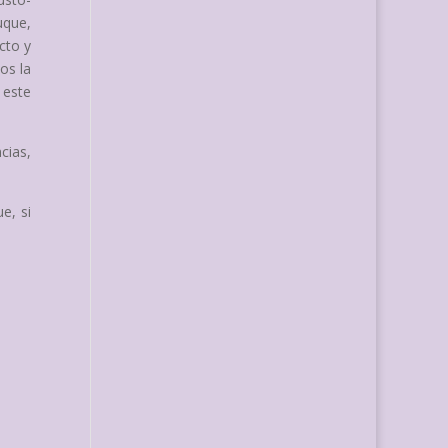
uque,
acto y
os la
 este
cias,
e, si