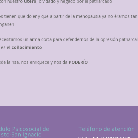
con nuestro
útero
, olvidado y negado por el patriarcado
os tienen que doler y que a partir de la menopausia ya no éramos tan
engañen
esitamos un arma corta para defendernos de la opresión patriarcal
 es el
coñocimiento
de la risa, nos enriquece y nos da
PODERÍO
ulo Psicosocial de
Teléfono de atención
sto-San Ignacio