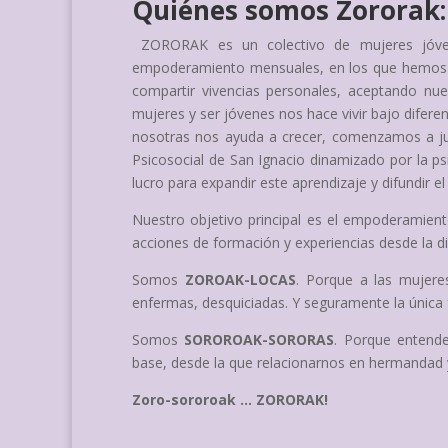
Quiénes somos Zororak:
ZORORAK es un colectivo de mujeres jóv
empoderamiento mensuales, en los que hemos a
compartir vivencias personales, aceptando nue
mujeres y ser jóvenes nos hace vivir bajo difere
nosotras nos ayuda a crecer, comenzamos a jun
Psicosocial de San Ignacio dinamizado por la p
lucro para expandir este aprendizaje y difundir 
Nuestro objetivo principal es el empoderamien
acciones de formación y experiencias desde la div
Somos
ZOROAK-LOCAS
. Porque a las mujere
enfermas, desquiciadas. Y seguramente la única f
Somos
SOROROAK-SORORAS
. Porque entende
base, desde la que relacionarnos en hermandad y
Zoro-sororoak … ZORORAK!