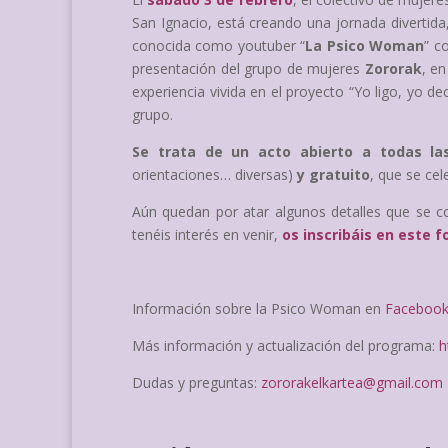
San Ignacio, está creando una jornada divertid
conocida como youtuber “
La Psico Woman
” c
presentación del grupo de mujeres
Zororak
, e
experiencia vivida en el proyecto “Yo ligo, yo d
grupo.
Se trata de un acto abierto a todas la
orientaciones… diversas)
y gratuito
, que se ce
Aún quedan por atar algunos detalles que se c
tenéis interés en venir,
os inscribáis en este f
Información sobre la Psico Woman en
Faceboo
Más información y actualización del programa:
h
Dudas y preguntas:
zororakelkartea@gmail.com