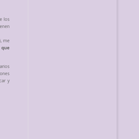
e los
ienen
i, me
 que
arios
iones
car y