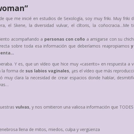
owoman”
de que me inicié en estudios de Sexología, soy muy friki. Muy friki d
, el Skene, la diversidad vulvar, el clítoris, la coñocracia…Me t
cimiento acompañando a
personas con coño
a amigarse con su chich
directa sobre toda esa información que deberíamos reapropiarnos
y
cuenta…
aba. Y es, que un vídeo que hice muy «caserito» en respuesta a v
 la forma de
sus labios vaginales
, ¡¡es el vídeo que más reproducc
 muy clara la necesidad de crear espacios donde hablar, desmitifi
lvas…
nuestras
vulvas
, y nos omitieron una valiosa información que TODES
nebrosa llena de mitos, miedos, culpa y vergüenza