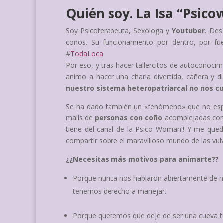
Quién soy. La Isa “Psic
Soy Psicoterapeuta, Sexóloga y
Youtuber
. Des
coños. Su funcionamiento por dentro, por fuera
#
TodaLoca
Por eso, y tras hacer tallercitos de autocoño
animo a hacer una charla divertida, cañera y 
nuestro sistema heteropatriarcal no nos 
Se ha dado también un «fenómeno» que no esper
mails de
personas con coño
acomplejadas con
tiene del canal de la Psico Woman!! Y me quedó
compartir sobre el maravilloso mundo de las vu
¿¿Necesitas más motivos para animarte??
Porque nunca nos hablaron abiertamente de 
tenemos derecho a manejar.
Porque queremos que deje de ser una cueva te