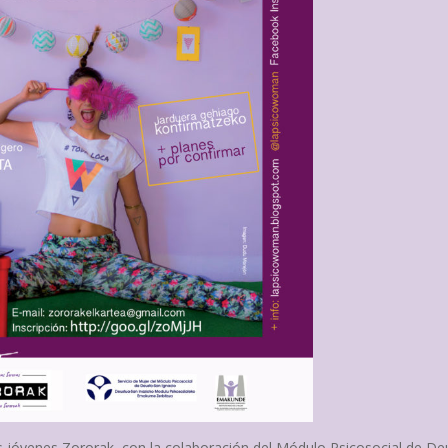
es jóvenes Zororak, con la colaboración del Módulo Psicosocial de De