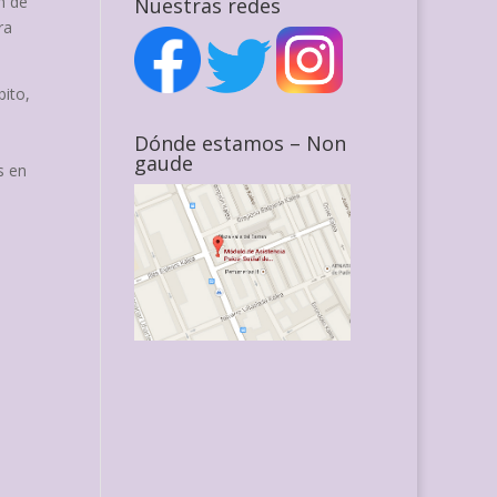
n de
Nuestras redes
ra
bito,
Dónde estamos – Non
gaude
s en